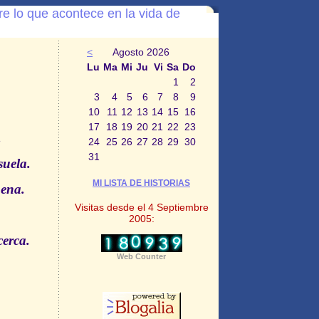
e lo que acontece en la vida de
<
Agosto 2026
Lu
Ma
Mi
Ju
Vi
Sa
Do
1
2
3
4
5
6
7
8
9
10
11
12
13
14
15
16
17
18
19
20
21
22
23
.
24
25
26
27
28
29
30
31
suela.
MI LISTA DE HISTORIAS
pena.
Visitas desde el 4 Septiembre
2005:
cerca.
Web Counter