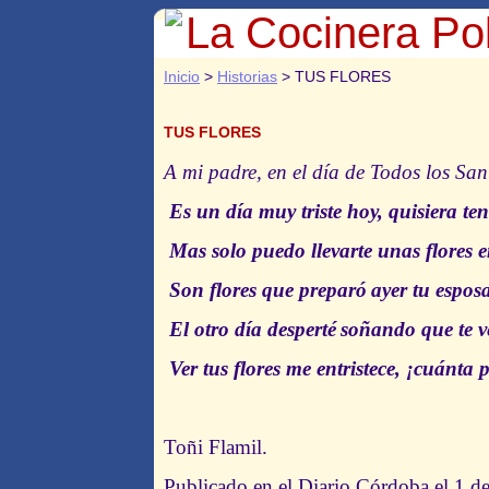
La Cocinera Pol
Inicio
>
Historias
> TUS FLORES
TUS FLORES
A mi padre, en el día de Todos los San
Es un día muy triste hoy, quisiera tene
Mas solo puedo llevarte unas flores 
Son flores que preparó
ayer tu espos
El otro día desperté
soñando que te v
Ver tus flores me entristece, ¡cuánta 
Toñi Flamil.
Publicado en el Diario Córdoba el 1 