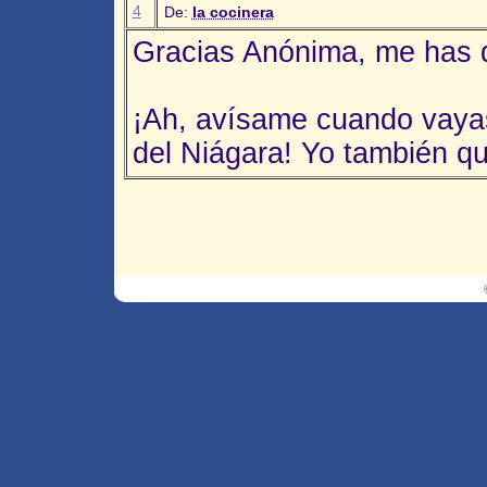
4
De:
la cocinera
Gracias Anónima, me has d
¡Ah, avísame cuando vayas
del Niágara! Yo también qui