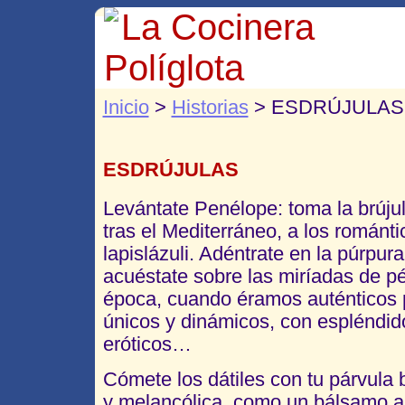
La Cocinera
Políglota
Inicio
>
Historias
> ESDRÚJULAS
ESDRÚJULAS
Levántate Penélope: toma la brújula
tras el Mediterráneo, a los románt
lapislázuli. Adéntrate en la púrpur
acuéstate sobre las miríadas de pé
época, cuando éramos auténticos p
únicos y dinámicos, con espléndi
eróticos…
Cómete los dátiles con tu párvula 
y melancólica, como un bálsamo an