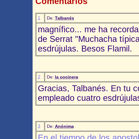
Comentarios
1
De:
Talbanés
magnífico... me ha recorda
de Serrat "Muchacha típica"
esdrújulas. Besos Flamil.
2
De:
la cocinera
Gracias, Talbanés. En tu 
empleado cuatro esdrújulas
3
De:
Anónima
En el tiempo de los aposto