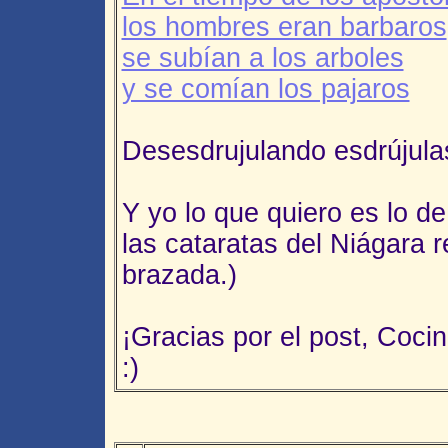
los hombres eran barbaros
se subían a los arboles
y se comían los pajaros
Desesdrujulando esdrújula
Y yo lo que quiero es lo d
las cataratas del Niágara
brazada.)
¡Gracias por el post, Cocine
:)